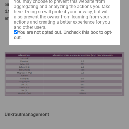
You may choose to prevent this website from
eine Düngung auf feuchte Laubblätter da die Luzerne
aggregating and analyzing the actions you take
darauf sehr sensibel reagieren kann. Stickstoff ist nicht
here. Doing so will protect your privacy, but will
also prevent the owner from learning from your
erforderlich, sobald die Rhizobien aktiv sind.
actions and creating a better experience for you
and other users.
You are not opted out. Uncheck this box to opt-
out.
Unkrautmanagement