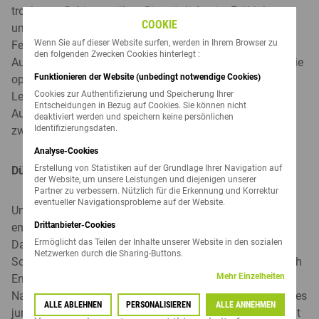
trockenen Gebieten sähen Sie möglichst im Frühjahr aus,
COOKIE
um sicherzustellen, dass die Keimlinge ausreichend
Wenn Sie auf dieser Website surfen, werden in Ihrem Browser zu
Feuchtigkeit für eine erfolgreiche Etablierung haben. Die
den folgenden Zwecken Cookies hinterlegt :
Aussaattiefe sollte dabei zwei cm nicht unterschreiten. Die
Funktionieren der Website (unbedingt notwendige Cookies)
optimale Ablagetiefe beträgt 6 - 12 mm auf Ton- und
Cookies zur Authentifizierung und Speicherung Ihrer
Lehmböden, sowie 12 - 20 mm auf Sand. Die
Entscheidungen in Bezug auf Cookies. Sie können nicht
Aussaatmenge sollte abhängig von Sorte und Beize
deaktiviert werden und speichern keine persönlichen
Identifizierungsdaten.
zwischen 20 - 30 kg/ha betragen.
Analyse-Cookies
Erstellung von Statistiken auf der Grundlage Ihrer Navigation auf
Düngung
der Website, um unsere Leistungen und diejenigen unserer
Partner zu verbessern. Nützlich für die Erkennung und Korrektur
eventueller Navigationsprobleme auf der Website.
Um die höchsten Trockenmasseerträge zu erzielen,
Drittanbieter-Cookies
empfiehlt sich eine Unterstützung mittels Düngergaben.
Ermöglicht das Teilen der Inhalte unserer Website in den sozialen
Dabei empfiehlt sich eine Düngung nach dem ersten
Netzwerken durch die Sharing-Buttons.
Schnitt im Frühjahr und nach jedem zweiten Schnitt (nach
Mehr Einzelheiten
Entzug - siehe Tabelle). Der beste Zeitpunkt für die
Nachdüngung ist direkt nach der Ernte, um Ätzschäden des
ALLE ABLEHNEN
PERSONALISIEREN
ALLE ANNEHMEN
jungen Aufwuchses zu mindern. Vermeiden Sie unbedingt