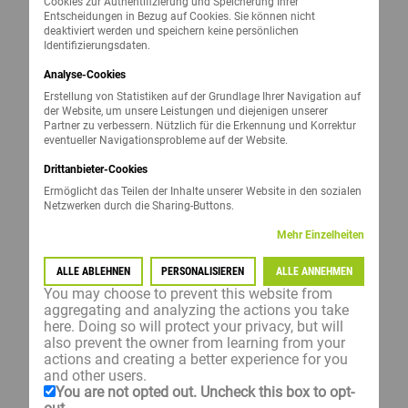
Cookies zur Authentifizierung und Speicherung Ihrer
Entscheidungen in Bezug auf Cookies. Sie können nicht
Hohe Toleranz gegenüber Stängelfäule und
deaktiviert werden und speichern keine persönlichen
Identifizierungsdaten.
Beulenbrand
Analyse-Cookies
LSV Sorte (
Hier finden Sie aktuelle LSV
Erstellung von Statistiken auf der Grundlage Ihrer Navigation auf
Ergebnisse
)
der Website, um unsere Leistungen und diejenigen unserer
Partner zu verbessern. Nützlich für die Erkennung und Korrektur
eventueller Navigationsprobleme auf der Website.
VOGELFRASS? NICHT MIT BOOST & GO BIRD!
Drittanbieter-Cookies
Ermöglicht das Teilen der Inhalte unserer Website in den sozialen
Wir haben mit Boost&Go Bird die Lösung!
Netzwerken durch die Sharing-Buttons.
Ein Vogelrepellent, welches dem Schutz gegen
Mehr Einzelheiten
Vogelfraß dient. Bei Lidea kommt hier
Korit®
zum
Einsatz in Form der Beizkombination
Boost&Go Bird
.
ALLE ABLEHNEN
PERSONALISIEREN
ALLE ANNEHMEN
You may choose to prevent this website from
aggregating and analyzing the actions you take
Jetzt beim Kauf von
LID2662C
und
HEMINGSTONE
here. Doing so will protect your privacy, but will
Boost & Go BIRD gratis!
also prevent the owner from learning from your
actions and creating a better experience for you
and other users.
You are not opted out. Uncheck this box to opt-