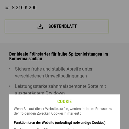
ca. S 210 K 200
SORTENBLATT
Der ideale Frühstarter für frühe Spitzenleistungen im
Körnermaisanbau
Sichere frühe und stabile Abreife unter
verschiedenen Umweltbedingungen
Leistungsstarke zahnmaisbentonte Sorte mit
ausgeprägtem Dry down
COOKIE
Robuster Sortentyp mit hoher Ertragssicherheit
Wenn Sie auf dieser Website surfen, werden in Ihrem Browser zu
insbesondere auf Grenzstandorten
den folgenden Zwecken Cookies hinterlegt :
Gute Jugendentwicklung und agronomische
Funktionieren der Website (unbedingt notwendige Cookies)
Eigenschaften