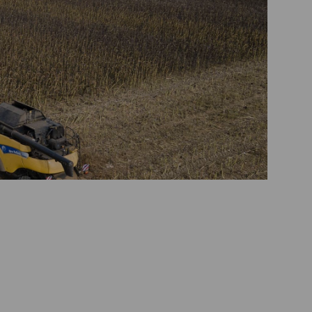
LANDMASCHINENPROFI TEAM GÖRZIG (M/W/D)
E ANZEIGEN
ALLE ANZEIGEN
TER (M/W/D) REGION LUDWIGSLUST-PARCHIM/PRIGNITZ ODER MÄR