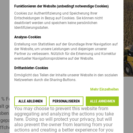
Funktionieren der Website (unbedingt notwendige Cookies)
VERSUCHSTECHNIKER / 
ALL
Cookies zur Authentifizierung und Speicherung Ihrer
Entscheidungen in Bezug auf Cookies. Sie können nicht
AUSSENDIENSTMITARBEI
deaktiviert werden und speichern keine persönlichen
Identifizierungsdaten.
ALLE ANZEIGEN
Analyse-Cookies
Erstellung von Statistiken auf der Grundlage Ihrer Navigation auf
der Website, um unsere Leistungen und diejenigen unserer
Partner zu verbessern. Nützlich für die Erkennung und Korrektur
eventueller Navigationsprobleme auf der Website.
Drittanbieter-Cookies
Ermöglicht das Teilen der Inhalte unserer Website in den sozialen
Netzwerken durch die Sharing-Buttons.
Mehr Einzelheiten
% Feuchtigkeit erreicht. Optimale
ALLE ABLEHNEN
PERSONALISIEREN
ALLE ANNEHMEN
alt gegeben. Da Sonnenblumenkörbe von außen
You may choose to prevent this website from
roben zur Ermittlung der Feuchtigkeit zu ziehen.
aggregating and analyzing the actions you take
here. Doing so will protect your privacy, but will
angepasste Einstellung des Mähdreschers
also prevent the owner from learning from your
fchen“ angebaut, die dazu dienen, den Korb
actions and creating a better experience for you