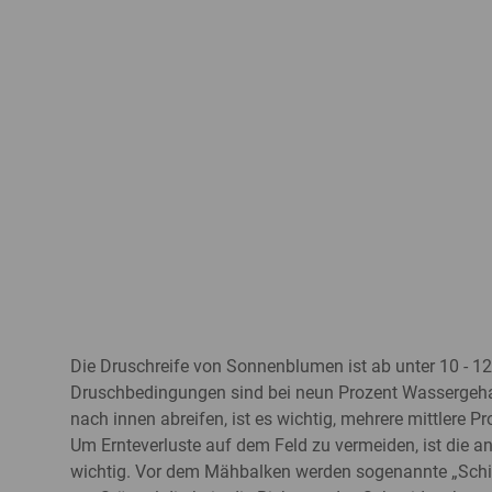
BIO
ALLE ANZEIGEN
Die Druschreife von Sonnenblumen ist ab unter 10 - 12 
Druschbedingungen sind bei neun Prozent Wassergeh
nach innen abreifen, ist es wichtig, mehrere mittlere P
Um Ernteverluste auf dem Feld zu vermeiden, ist die 
wichtig. Vor dem Mähbalken werden sogenannte „Schif