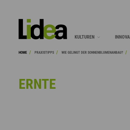
SUCHE
KULTUREN
INNOVA
/
/
/
HOME
PRAXISTIPPS
WIE GELINGT DER SONNENBLUMENANBAU?
MAIS
SONNE
SONNENBLUMEN
RAPS
ERNTE
RAPS
MAIS
SOJA
ALLE A
SORGHUM
LUZERNE
ZWISCHENFRÜCHTE