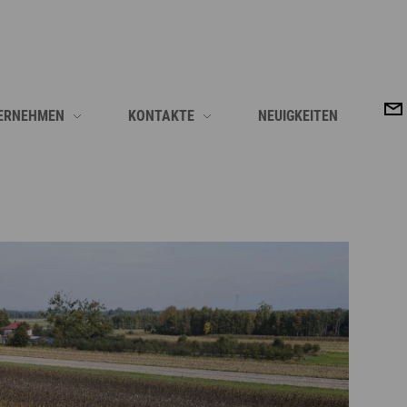
ERNEHMEN
KONTAKTE
NEUIGKEITEN
NIKER / VERSUCHSTECHNIKER (M/W/D) IM TEAM NIEDERHUMMEL
 ERKLÄRUNG
LIDEA NEWSLETTER ANMELDUNG
LDVERSUCHE (M/W/D) IM TEAM NIEDERHUMMEL
ZERTIFIZIERUNG
KONTAKT BUCHHALTUNG/ FINANZEN
UNBEFRISTET (M/W/D)
ERE AKTIVITÄTEN
KONTAKT SALES ADMINISTRATION / SUPPLY 
EA BONUSPROGRAMM
BERATER VOR ORT
ER (M/W/D) NIEDERSACHSEN
A IN ZAHLEN
KONTAKT ZUCHTSTATIONEN
EST (M/W/D)
ERE MISSION ALS SAATGUTZÜCHTER
KONTAKT ZENTRALE NORDERSTEDT
TER (M/W/D) BADEN WÜRTTEMBERG
WIR SIND
KONTAKT MARKETING& CROPMANAGEMENT