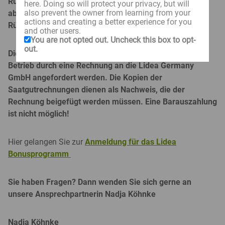
Rückvergütung
here. Doing so will protect your privacy, but will
also prevent the owner from learning from your
ab einem Nettoumsatz von 75.000 Euro 8 %
actions and creating a better experience for you
Rückvergütung
and other users.
You are not opted out. Uncheck this box to opt-
out.
Die Rückvergütung muss von dem landwirtschaftlichen
Betrieb durch eine Rechnung an die Lidea Germany
GmbH angefordert werden. Die Kopien der
Saatgutrechnungen dienen als Nachweis, die der
Rechnung beigefügt werden müssen. Eine Barauszahlung
ist nicht möglich!
Hier gelangen Sie zur
Anmeldung für das Lidea
Bonusprogramm
Sie haben Fragen? Dann wenden Sie sich gerne an
unsere Ansprechpartnerin Nadja Köhnke
Nadja Köhnke