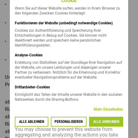
COOKIE
Persönliche Betreuung durch unsere Mitarbeiter
Wenn Sie auf dieser Website surfen, werden in Ihrem Browser zu
den folgenden Zwecken Cookies hinterlegt :
Jährlich wechselnde Aktionsangebote
Funktionieren der Website (unbedingt notwendige Cookies)
Cookies zur Authentifizierung und Speicherung Ihrer
Entscheidungen in Bezug auf Cookies. Sie können nicht
deaktiviert werden und speichern keine persönlichen
Attraktives Bonussystem
Identifizierungsdaten.
Analyse-Cookies
Informationen zu bevorstehenden Veranstaltungen
Erstellung von Statistiken auf der Grundlage Ihrer Navigation auf
der Website, um unsere Leistungen und diejenigen unserer
Partner zu verbessern. Nützlich für die Erkennung und Korrektur
Umsatzabhängiger Bonus beim Kauf von Lidea
eventueller Navigationsprobleme auf der Website.
Produkten
Drittanbieter-Cookies
Ermöglicht das Teilen der Inhalte unserer Website in den sozialen
Netzwerken durch die Sharing-Buttons.
ab einem Nettoumsatz von 10.000 Euro 4 %
Rückvergütung
Mehr Einzelheiten
ab einem Nettoumsatz von 25.000 Euro 5 %
ALLE ABLEHNEN
PERSONALISIEREN
ALLE ANNEHMEN
Rückvergütung
You may choose to prevent this website from
ab einem Nettoumsatz von 50.000 Euro 6 %
aggregating and analyzing the actions you take