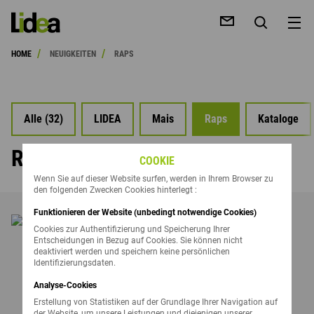
/
/
HOME
NEUIGKEITEN
RAPS
Alle (32)
LIDEA
Mais
Raps
Kataloge
HE
RAPS
COOKIE
Wenn Sie auf dieser Website surfen, werden in Ihrem Browser zu
den folgenden Zwecken Cookies hinterlegt :
Funktionieren der Website (unbedingt notwendige Cookies)
Cookies zur Authentifizierung und Speicherung Ihrer
Entscheidungen in Bezug auf Cookies. Sie können nicht
deaktiviert werden und speichern keine persönlichen
Identifizierungsdaten.
Analyse-Cookies
Erstellung von Statistiken auf der Grundlage Ihrer Navigation auf
der Website, um unsere Leistungen und diejenigen unserer