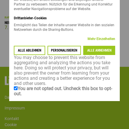
Partner zu verbessern. Nützlich für die Erkennung und Korrektur
eventueller Navigationsprobleme auf der Website.
RAPS
Drittanbieter-Cookies
NEU: RAPS KATALOG 2026
Ermöglicht das Teilen der Inhalte unserer Website in den sozialen
7. Mai 2026
Netzwerken durch die Sharing-Buttons.
Mehr Einzelheiten
ALLE ABLEHNEN
PERSONALISIEREN
ALLE ANNEHMEN
You may choose to prevent this website from
aggregating and analyzing the actions you take
here. Doing so will protect your privacy, but will
also prevent the owner from learning from your
actions and creating a better experience for you
and other users.
You are not opted out. Uncheck this box to opt-
out.
datenschutzerklärung
impressum
kontakt
cookie