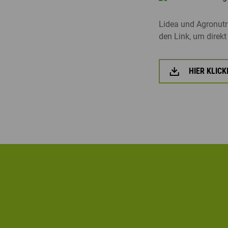
BIO
Lidea und Agronutri
ALLE ANZEIGEN
den Link, um direkt
HIER KLIC