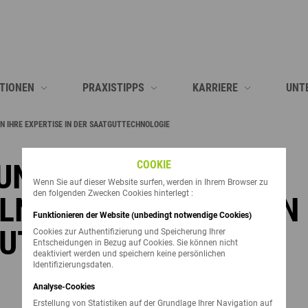
TIONEN
PRAXISTIPPS
KARRIERE
UNT
N IHRE EXPERTISE IN DER SAATGUTTECHNOLOGIE
NBLUMEN
WIE GELINGT DER LUZERNEANBAU?
MAIS-ZUCHTGARTENTECH
GVO
WIE GELINGT DER SORGHUMANBAU?
VERSUCHSTECHNIKER FE
BIO 
 UND AGRONUTRITION
COOKIE
Wenn Sie auf dieser Website surfen, werden in Ihrem Browser zu
WIE GELINGT DER RAPSANBAU?
AUSHILFEN BEFRISTET/ 
UNS
den folgenden Zwecken Cookies hinterlegt :
LN IHRE EXPERTISE IN
NZEIGEN
WIE GELINGT DER SONNENBLUMENANBAU?
BUCHHALTER (M/W/D)
LID
Funktionieren der Website (unbedingt notwendige Cookies)
UTTECHNOLOGIE
Cookies zur Authentifizierung und Speicherung Ihrer
WIE GELINGT DER SOJAANBAU?
AUSSENDIENSTMITARBEIT
LIDE
Entscheidungen in Bezug auf Cookies. Sie können nicht
deaktiviert werden und speichern keine persönlichen
Identifizierungsdaten.
WIE GELINGT DER MAISANBAU?
REGIONALLEITER TEAM W
UNS
Analyse-Cookies
ALLE ANZEIGEN
AUSSENDIENSTMITARBEI
WER 
Erstellung von Statistiken auf der Grundlage Ihrer Navigation auf