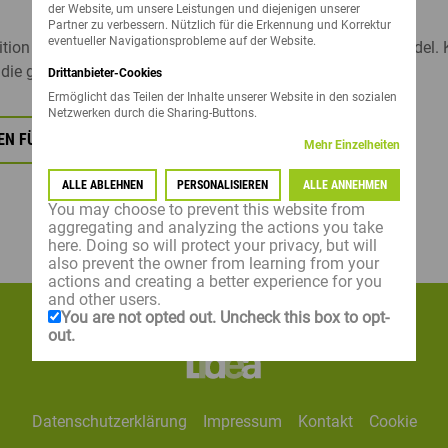
der Website, um unsere Leistungen und diejenigen unserer
VERSUCHSTECHNIKER / 
ALL
Partner zu verbessern. Nützlich für die Erkennung und Korrektur
eventueller Navigationsprobleme auf der Website.
tion bündeln ihre Expertise für den agrarökologischen Wandel. K
AUSSENDIENSTMITARBEI
 die ganze Pressemitteilung zu lesen:
Drittanbieter-Cookies
Ermöglicht das Teilen der Inhalte unserer Website in den sozialen
ALLE ANZEIGEN
Netzwerken durch die Sharing-Buttons.
KEN FÜR DIE PRESSEMITTEILUNG
Mehr Einzelheiten
ALLE ABLEHNEN
PERSONALISIEREN
ALLE ANNEHMEN
You may choose to prevent this website from
aggregating and analyzing the actions you take
here. Doing so will protect your privacy, but will
also prevent the owner from learning from your
actions and creating a better experience for you
and other users.
You are not opted out. Uncheck this box to opt-
out.
datenschutzerklärung
impressum
kontakt
cookie