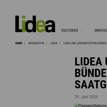
SUCHE
KULTUREN
INNOVA
/
/
/
HOME
NEUIGKEITEN
LIDEA
LIDEA UND AGRONUTRITION BÜNDEL
MAIS
SONNE
SONNENBLUMEN
RAPS
LIDEA
RAPS
MAIS
BÜNDE
SOJA
ALLE A
SAATG
SORGHUM
LUZERNE
29. Juni 2026
ZWISCHENFRÜCHTE